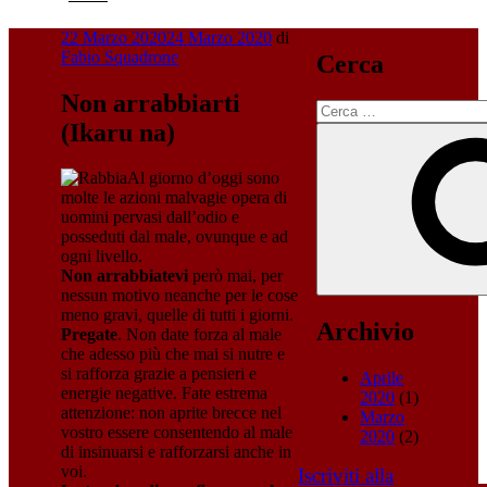
Pubblicato
22 Marzo 2020
24 Marzo 2020
di
il
Fabio Squadrone
Cerca
Non arrabbiarti
Cerca:
(Ikaru na)
Al giorno d’oggi sono
molte le azioni malvagie opera di
uomini pervasi dall’odio e
posseduti dal male, ovunque e ad
ogni livello.
Non arrabbiatevi
però mai, per
nessun motivo neanche per le cose
meno gravi, quelle di tutti i giorni.
Archivio
Pregate
. Non date forza al male
che adesso più che mai si nutre e
si rafforza grazie a pensieri e
Aprile
energie negative. Fate estrema
2020
(1)
attenzione: non aprite brecce nel
Marzo
vostro essere consentendo al male
2020
(2)
di insinuarsi e rafforzarsi anche in
voi.
Iscriviti alla