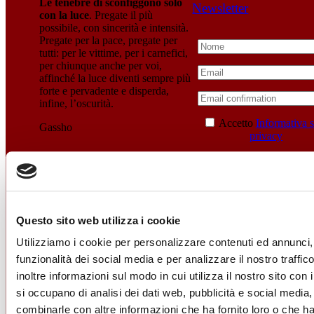
Le tenebre di sconfiggono solo
Newsletter
con la luce
. Pregate il più
possibile, con sincerità e intensità.
Pregate per la pace, pregate per
tutti: per le vittime, per i carnefici,
per chiunque anche per voi,
affinché la luce diventi sempre più
forte e pervadente e disperda,
infine, l’oscurità.
Accetto
Informativa s
Gassho
privacy
Navigazione
Sottoscrivi
articoli
Reiki Puglia
Questo sito web utilizza i cookie
La scuola Reiki Puglia® offre corsi di reiki Usui tradizionale di 1°,
Utilizziamo i cookie per personalizzare contenuti ed annunci, 
2°, 3° livello e master reiki, trattamenti e incontri e pratiche spirituali.
funzionalità dei social media e per analizzare il nostro traffi
inoltre informazioni sul modo in cui utilizza il nostro sito con 
si occupano di analisi dei dati web, pubblicità e social media,
Contatti
combinarle con altre informazioni che ha fornito loro o che h