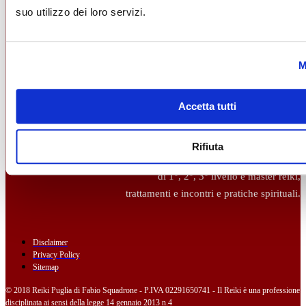
suo utilizzo dei loro servizi.
3298128322
reiki@reikipuglia.it
Shihan Fabio Squadrone
Pagina Ufficiale Reiki Puglia
M
Accetta tutti
Reiki Puglia
La scuola Reiki Puglia® offre
Rifiuta
corsi di reiki Usui tradizionale
di 1°, 2°, 3° livello e master reiki,
trattamenti e incontri e pratiche spirituali.
Disclaimer
Privacy Policy
Sitemap
© 2018 Reiki Puglia di Fabio Squadrone - P.IVA 02291650741 - Il Reiki è una professione
disciplinata ai sensi della legge 14 gennaio 2013 n.4