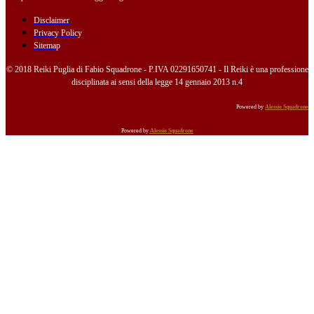
Disclaimer
Privacy Policy
Sitemap
© 2018 Reiki Puglia di Fabio Squadrone - P.IVA 02291650741 - Il Reiki è una professione
disciplinata ai sensi della legge 14 gennaio 2013 n.4
Powered by
Alessio Squadrone
Powered by
Alessio Squadrone