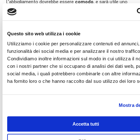
L’abbigliamento dovrebbe essere
comodo
, e sarà utile uno
scialle da tenere sulle spalle. Sarà dato un piccolo
manuale
per cui non è strettamente necessario prendere appunti. Se
possibile prepararsi con un’alimentazione
vegetariana
e
comunque moderata.
Questo sito web utilizza i cookie
Utilizziamo i cookie per personalizzare contenuti ed annunci, 
funzionalità dei social media e per analizzare il nostro traffico
Condividiamo inoltre informazioni sul modo in cui utilizza il no
con i nostri partner che si occupano di analisi dei dati web, pu
social media, i quali potrebbero combinarle con altre informa
ha fornito loro o che hanno raccolto dal suo utilizzo dei loro s
Approccio materiale o spirituale?
Tra coloro che hanno avuto un
approccio
a
Mostra de
qualche tecnica di meditazione, molti si attendono
vantaggi
di natura materiale. È noto che talune pratiche sono in grado
di apportare al praticante
benefici
terapeutici ad ampio
Accetta tutti
spettro, dalla remissione di stati
fisiopatologici
alla
soluzione di annosi problemi
psichici
, oltre ad una