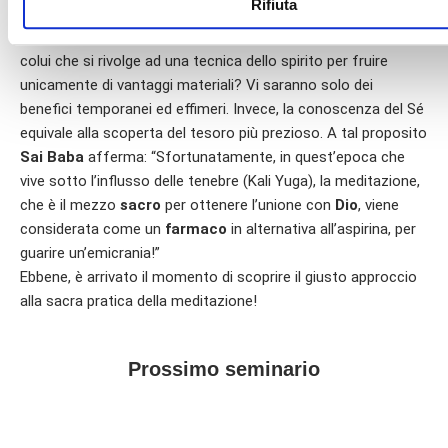
Rifiuta
condizione di vita più sopportabile, per non dire
fortunata
.
Ma vi prego di porvi una domanda: quale sarà il
progresso
per
colui che si rivolge ad una tecnica dello spirito per fruire
unicamente di vantaggi materiali? Vi saranno solo dei
benefici temporanei ed effimeri. Invece, la conoscenza del Sé
equivale alla scoperta del tesoro più prezioso. A tal proposito
Sai Baba
afferma: “Sfortunatamente, in quest’epoca che
vive sotto l’influsso delle tenebre (Kali Yuga), la meditazione,
che è il mezzo
sacro
per ottenere l’unione con
Dio
, viene
considerata come un
farmaco
in alternativa all’aspirina, per
guarire un’emicrania!”
Ebbene, è arrivato il momento di scoprire il giusto approccio
alla sacra pratica della meditazione!
Prossimo seminario