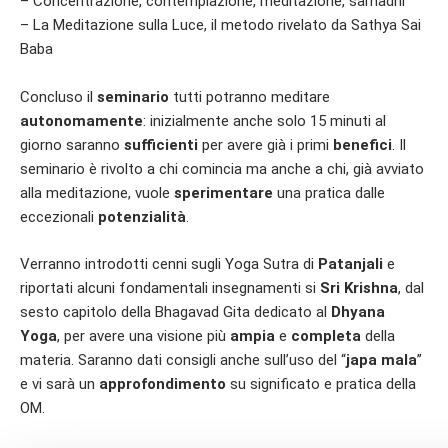
– Concentrazione, contemplazione, meditazione, samadhi
– La Meditazione sulla Luce, il metodo rivelato da Sathya Sai
Baba
Concluso il
seminario
tutti potranno meditare
autonomamente
: inizialmente anche solo 15 minuti al
giorno saranno
sufficienti
per avere già i primi
benefici
. Il
seminario è rivolto a chi comincia ma anche a chi, già avviato
alla meditazione, vuole
sperimentare
una pratica dalle
eccezionali
potenzialità
.
Verranno introdotti cenni sugli Yoga Sutra di
Patanjali
e
riportati alcuni fondamentali insegnamenti si
Sri Krishna
, dal
sesto capitolo della Bhagavad Gita dedicato al
Dhyana
Yoga
, per avere una visione più
ampia
e
completa
della
materia. Saranno dati consigli anche sull’uso del “
japa mala
”
e v
i sarà un
approfondimento
su significato e pratica della
OM.