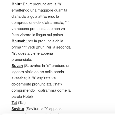
Bhûr:
Bhur: pronunciare la “h”
emettendo una maggiore quantità
d’aria dalla gola attraverso la
compressione del diaframmala; ”r”
va appena pronunciata e non va
fatta vibrare la lingua sul palato.
Bhuvah:
per la pronuncia della
prima “h” vedi Bhûr. Per la seconda
“h”, questa viene appena
pronunciata.
Suvah
(Szuvaha: la ”s” produce un
leggero sibilo come nella parola
svastica; la “h” aspirata va
dolcemente pronunciata (“ha”)
comprimendo il diaframma come la
parola Hotel)
Tat
(Tat)
Savitur
(Savitur: la ”r” appena
pronunciata come già descritto per