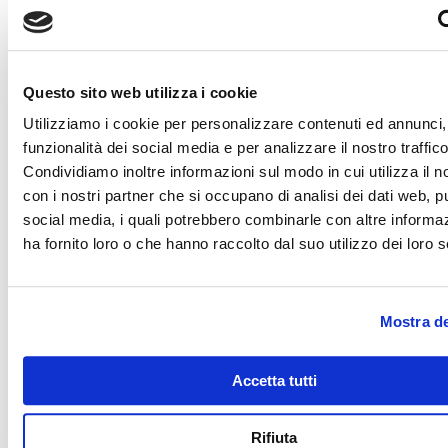
Bhûr)
Varenyam
(Varegnam_mmm: la
“n” è retroflessa e la si pronuncia
Questo sito web utilizza i cookie
toccando il palato con la punta della
lingua: il suono è simile a quello
Utilizziamo i cookie per personalizzare contenuti ed annunci, 
della parola “legna”. Per quanto
funzionalità dei social media e per analizzare il nostro traffico
riguarda la “m”, essa si pronuncia
Condividiamo inoltre informazioni sul modo in cui utilizza il no
in due fasi: La prima a labbra
con i nostri partner che si occupano di analisi dei dati web, pu
chiuse, la seconda facendo una
social media, i quali potrebbero combinarle con altre informa
leggera compressione col
ha fornito loro o che hanno raccolto dal suo utilizzo dei loro s
diaframma.
Bhargo
(per la pronuncia della
prima “h” vedi Bhûr; la ”r” va
Mostra de
appena pronunciata e non va fatta
vibrare la lingua sul palato)
Devasya
(Deva
s
ia: la ”s” è
Accetta tutti
rafforzata con un suono
abbastanza simile a quello della
Rifiuta