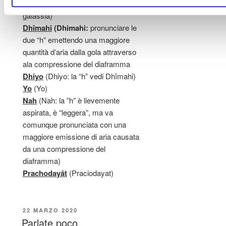
doppia esse; vedi, ad es. il termine
galassia)
Dhîmahi
(Dhimahi:
pronunciare le
due “h” emettendo una maggiore
quantità d’aria dalla gola attraverso
ala compressione del diaframma
Dhiyo
(Dhiyo: la “h” vedi Dhîmahi)
Yo
(Yo)
Nah
(Nah: la ”h” è lievemente
aspirata, è “leggera”, ma va
comunque pronunciata con una
maggiore emissione di aria causata
da una compressione del
diaframma)
Prachodayât
(Praciodayat)
22 MARZO 2020
Parlate poco